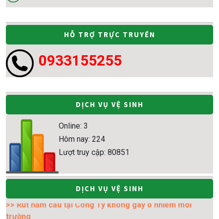
HỖ TRỢ TRỰC TRUYẾN
0933155255
DỊCH VỤ VỆ SINH
Online: 3
Hôm nay: 224
Lượt truy cập: 80851
>> Rút hầm cầu tại Công Ty không gây ô nhiễm môi
DỊCH VỤ VỆ SINH
trường
>> Thông tắc bồn cầu - thông cầu cống nghẹt chuyên