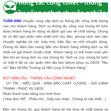
Thông tắc cống toilet - thông
cầu cống nghẹt chuyên nghiệp
TUẤN ANH
chuyên cung cấp dịch vụ thông tắc cống chất lượng
cao cho khách hàng. Dịch vụ thông tắc cống của chúng tôi luôn
được khách hàng tin dùng và đánh giá cao về chất lượng. Chúng
tôi có đội ngũ nhân viên nhiệt tình chu đáo, phong cách làm việc
chuyên nghiệp và các máy móc hiện đại, xe chở chuyên dùng.
Chúng tôi đảm bảo mang đến cho khách hàng những dịch vụ tốt
nhất với giá thành chuẩn nhất. Khách hàng có thể hoàn toàn yên
tâm khi sử dụng dịch vụ của chúng tôi. Dịch vụ của chúng tôi luôn
có mặt ở tất cả các quận trên địa bàn tphcm phục vụ 24/24. Tiêu
chí" Bảo Vệ Môi Trường và Hết Lòng Vì Khách Hàng"
RÚT HẦM CẦU - THÔNG CẦU CỐNG NGHẸT
UY TÍN - HIỆU QUẢ - ĐẢM BẢO CHẤT LƯỢNG - GIÁ CẠNH
TRANH - PHỤC VỤ 24/24.
Nhận thanh toán bằng mọi hình thức.
( Hóa đơn VAT , Phiếu thu , Giấy xác nhận , Chứng từ cần thiết…)
Đến với chúng tôi, quý khách hàng sẽ hài lòng về chất lượng và