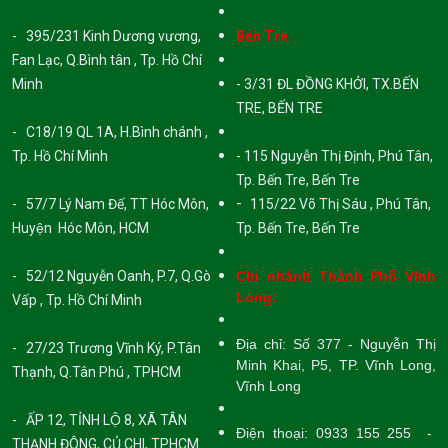
- 395/231 Kinh Dương vương,
Bến Tre.
Fan Lạc, Q.Bình tân , Tp. Hồ Chí
Minh
- 3/31 ĐL ĐỒNG KHỞI, TX.BẾN
TRE, BẾN TRE
- C18/19 QL 1A, H.Bình chánh ,
Tp. Hồ Chí Minh
- 115 Nguyễn Thị Định, Phú Tân,
Tp. Bến Tre, Bến Tre
-
- 57/7 Lý Nam Đế, TT Hóc Môn,
115/22 Võ Thị Sáu , Phú Tân,
Huyện Hóc Môn, HCM
Tp. Bến Tre, Bến Tre
- 52/12 Nguyễn Oanh, P.7, Q.Gò
Chi nhánh Thành Phố Vĩnh
Long:
Vấp , Tp. Hồ Chí Minh
Địa chỉ: Số 377 - Nguyễn Thị
- 27/23 Trương Vĩnh Ký, P.Tân
Minh Khai, P5, TP. Vĩnh Long,
Thạnh, Q.Tân Phú , TPHCM
Vĩnh Long
- ẤP 12, TỈNH LỘ 8, XÃ TÂN
Điện thoại: 0933 155 255 -
THẠNH ĐÔNG, CỦ CHI, TPHCM