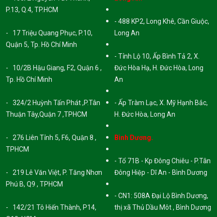
P.13, Q.4, TP.HCM
- 488 KP2, Long Khê, Cần Giuộc,
- 17 Triệu Quang Phục, P.10,
Long An
Quận 5, Tp. Hồ Chí Minh
- Tỉnh Lộ 10, Ấp Bình Tả 2, X.
- 10/2B Hậu Giang, F2, Quận 6 ,
Đức Hòa Hạ, H. Đức Hòa, Long
Tp. Hồ Chí Minh
An
- 324/2 Huỳnh Tấn Phát ,P.Tân
- Ấp Tràm Lạc, X. Mỹ Hạnh Bắc,
Thuận Tây,Quận 7 ,TPHCM
H. Đức Hòa, Long An
- 276 Liên Tỉnh 5, F6, Quận 8 ,
Bình Dương.
TPHCM
- Tổ 71B - Kp Đông Chiêu - P.Tân
- 219 Lê Văn Việt, P. Tăng Nhơn
Đông Hiệp - Dĩ An - Bình Dương
Phú B, Q9 , TPHCM
- CN1: 508A Đại Lộ Bình Dương,
- 142/21 Tô Hiến Thành, P14,
thị xã Thủ Dầu Môt , Bình Dương