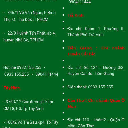
0904111444
- 346/1 Võ Văn Ngân, P. Bình
Trà Vinh
Thọ, Q. Thủ Đức , TPHCM
Địa chỉ: Khóm 1, Phường 9,
- 22/8 Huỳnh Tấn Phát, ấp 4,
Thành Phố Trà Vinh
huyện Nhà Bè, TPHCM
Tiền Giang : Chi nhánh
Huyện Cái Bè:
Hotline 0932.155.255 -
Địa chỉ: Số 124 - Đường 3/2,
Huyện Cái Bè, Tiền Giang
0933.155.255 - 0904111444
Điện thoại: 0933 155 255
Tây Ninh.
Cần Thơ : Chi nhánh Quận Ô
- 376D/12 Góc đường Lê Lợi -
Môn
CMT8, P.3, Tp.Tây Ninh
Địa chỉ: 110 - khóm2 , Quận Ô
- 160/2 Võ Thị Sáu,Kp4, Tp.Tây
Môn, Cần Thơ