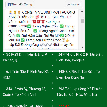
- Số 9/23 Đinh Tiên Hoàng, P.
- 247F/4 Khu Phố 2, P. Tân Biên,
Đa Kao, Q.1
Biên Hòa , Đồng Nai
- 6/5 Trần Não, P. Bình An, Q2 ,
- 448/8, KP5B, P. Tân Biên, Tp
HCM
Biên Hòa, Đồng Nai
- 343 Lê Văn Sỹ, Phường 13,
- 29A Tổ 1, Ấp Đồng, Xã Phước
Quận 3, Tp.Hồ Chí Minh
Tân, Tp. Biên Hòa, Đồng Nai
- 158/2 Nguyễn Tất Thành,
Long An.