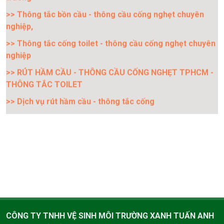
nghiệp,
>> Thông tắc cống toilet - thông cầu cống nghẹt chuyên
nghiệp
>> RÚT HẦM CẦU - THÔNG CẦU CỐNG NGHẸT TPHCM -
THÔNG TẮC TOILET
>> Dịch vụ rút hầm cầu - thông tắc cống
>> Rút hầm cầu giá rẻ không gây ô nhiểm môi trường tại
TP.Hồ Chí Minh
CÔNG TY TNHH VỆ SINH MÔI TRƯỜNG XANH TUẤN ANH