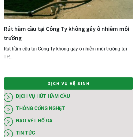
Thông tắc bồn cầu - thông cầu cống nghẹt
chuyên nghiệp,
Thông tắc bồn cầu - thông cầu cống nghẹt chuyên nghiệp, giá
rẻ TP.Hồ Ch&...
DỊCH VỤ VỆ SINH
DỊCH VỤ HÚT HẦM CẦU
THÔNG CỐNG NGHẸT
NẠO VÉT HỐ GA
TIN TỨC