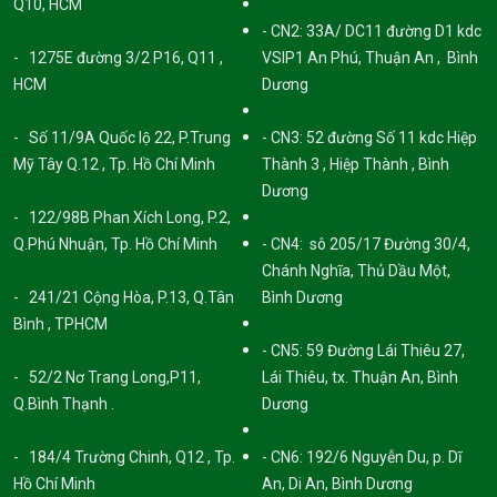
Q10, HCM
- CN2: 33A/ DC11 đường D1 kdc
- 1275E đường 3/2 P16, Q11 ,
VSIP1 An Phú, Thuận An , Bình
HCM
Dương
- Số 11/9A Quốc lộ 22, P.Trung
- CN3: 52 đường Số 11 kdc Hiệp
Mỹ Tây Q.12 , Tp. Hồ Chí Minh
Thành 3 , Hiệp Thành , Bình
Dương
- 122/98B Phan Xích Long, P.2,
Q.Phú Nhuận, Tp. Hồ Chí Minh
- CN4: sô 205/17 Đường 30/4,
Chánh Nghĩa, Thủ Dầu Một,
- 241/21 Cộng Hòa, P.13, Q.Tân
Bình Dương
Bình , TPHCM
- CN5: 59 Đường Lái Thiêu 27,
- 52/2 Nơ Trang Long,P11,
Lái Thiêu, tx. Thuận An, Bình
Q.Bình Thạnh .
Dương
- 184/4 Trường Chinh, Q12 , Tp.
- CN6: 192/6 Nguyễn Du, p. Dĩ
Hồ Chí Minh
An, Di An, Bình Dương