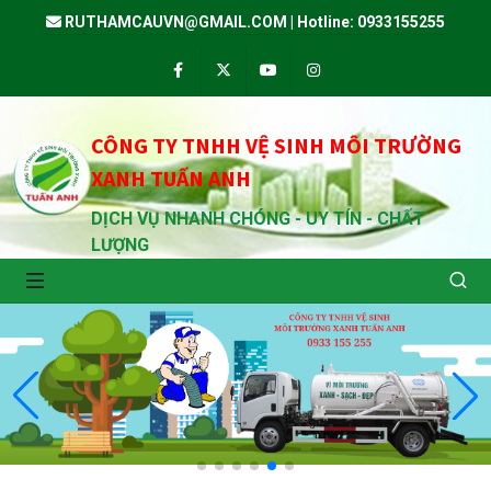
RUTHAMCAUVN@GMAIL.COM
|
Hotline: 0933155255
Facebook
Twitter
Youtube
Instagram
CÔNG TY TNHH VỆ SINH MÔI TRƯỜNG
XANH TUẤN ANH
DỊCH VỤ NHANH CHÓNG - UY TÍN - CHẤT
LƯỢNG