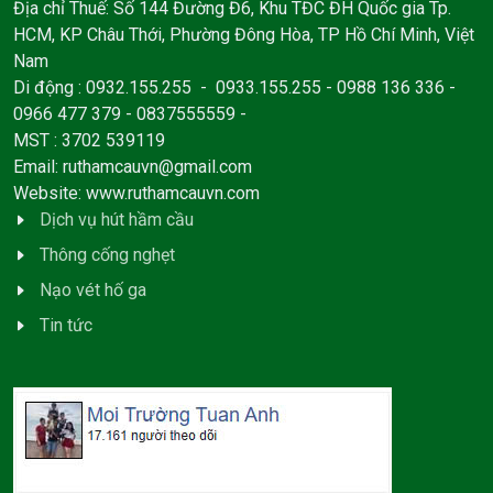
Địa chỉ Thuế: Số 144 Đường Đ6, Khu TĐC ĐH Quốc gia Tp.
HCM, KP Châu Thới, Phường Đông Hòa, TP Hồ Chí Minh, Việt
Nam
Di động : 0932.155.255 - 0933.155.255 - 0988 136 336 -
0966 477 379 - 0837555559 -
MST : 3702 539119
Email:
ruthamcauvn@gmail.com
Website: www.ruthamcauvn.com
Dịch vụ hút hầm cầu
Thông cống nghẹt
Nạo vét hố ga
Tin tức